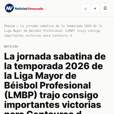
⌕
◐
☰
Inicio
»
La jornada sabatina de la temporada 2026 de la
Liga Mayor de Béisbol Profesional (LMBP) trajo consigo
importantes victorias para Centauros d
NOTICIAS
La jornada sabatina de
la temporada 2026 de
la Liga Mayor de
Béisbol Profesional
(LMBP) trajo consigo
importantes victorias