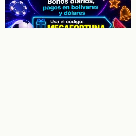
noticiasvenezuela.co – Улучшить
helpful content score Noticias
Venezuela | Noticias, economía y
trámites: context
Guia actualizada sobre Улучшить helpful content
score Noticias Venezuela | Noticias, economía y
trámites: contexto, puntos clave, preguntas frecuentes
y proximos pasos para seguir