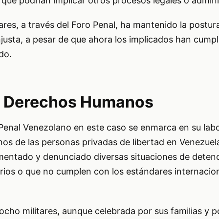
s que podrían implicar otros procesos legales o admini
tares, a través del Foro Penal, ha mantenido la postur
njusta, a pesar de que ahora los implicados han cumpl
do.
e Derechos Humanos
 Penal Venezolano en este caso se enmarca en su lab
os de las personas privadas de libertad en Venezuela
entado y denunciado diversas situaciones de detenci
rios o que no cumplen con los estándares internacio
ocho militares, aunque celebrada por sus familias y po