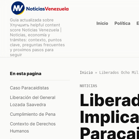
Guia actualizada sobre
Inicio
Política
Улучшить helpful content
score Noticias Venezuela |
Noticias, economía y
trámites: contexto, puntos
clave, preguntas frecuentes
y proximos pasos para
seguir
Inicio
»
Liberados Ocho Mil
En esta pagina
NOTICIAS
Caso Paracaidistas
Libera
Liberación del General
Lozada Saavedra
Implic
Cumplimiento de Pena
Contexto de Derechos
Paraca
Humanos