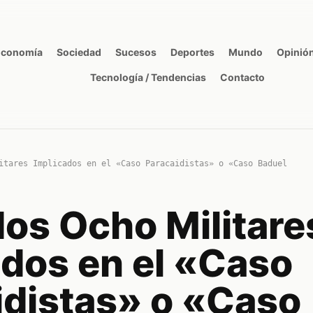
Economía
Sociedad
Sucesos
Deportes
Mundo
Opinió
Tecnología / Tendencias
Contacto
itares Implicados en el «Caso Paracaidistas» o «Caso Baduel
dos Ocho Militare
ados en el «Caso
idistas» o «Caso