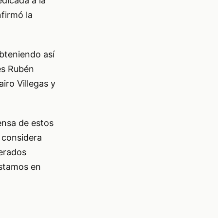
dicada a la
firmó la
bteniendo así
res Rubén
iro Villegas y
ensa de estos
e considera
berados
Estamos en