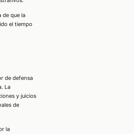
strativos.
a de que la
ido el tiempo
or de defensa
. La
ones y juicios
nales de
r la