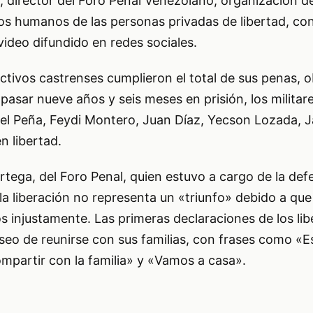
 director del Foro Penal Venezolano, organización de
os humanos de las personas privadas de libertad, con
video difundido en redes sociales.
tivos castrenses cumplieron el total de sus penas, o
s pasar nueve años y seis meses en prisión, los milita
l Peña, Feydi Montero, Juan Díaz, Yecson Lozada, Ja
n libertad.
tega, del Foro Penal, quien estuvo a cargo de la def
 la liberación no representa un «triunfo» debido a qu
 injustamente. Las primeras declaraciones de los li
 deseo de reunirse con sus familias, con frases como «
mpartir con la familia» y «Vamos a casa».