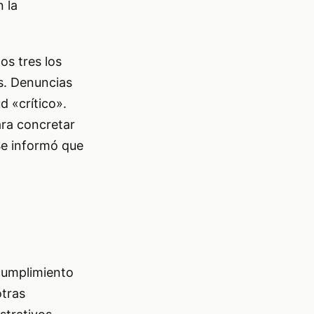
 la
os tres los
s. Denuncias
 «crítico».
ara concretar
Se informó que
«cumplimiento
otras