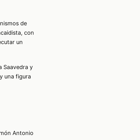
anismos de
acaidista, con
ecutar un
a Saavedra y
y una figura
Ramón Antonio