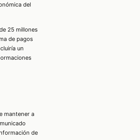
conómica del
 de 25 millones
ema de pagos
cluiría un
nformaciones
de mantener a
comunicado
 Información de