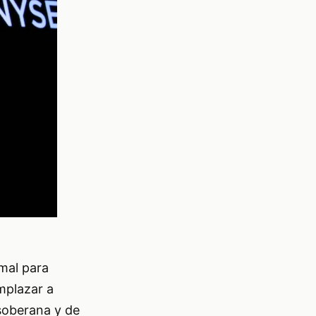
mal para
mplazar a
 soberana y de