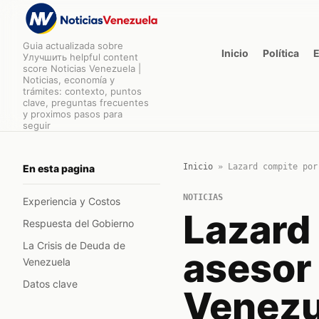
Guia actualizada sobre
Inicio
Política
Улучшить helpful content
score Noticias Venezuela |
Noticias, economía y
trámites: contexto, puntos
clave, preguntas frecuentes
y proximos pasos para
seguir
Inicio
»
Lazard compite por
En esta pagina
NOTICIAS
Experiencia y Costos
Lazard
Respuesta del Gobierno
La Crisis de Deuda de
asesor 
Venezuela
Datos clave
Venezu