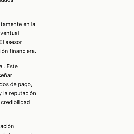
ectamente en la
eventual
El asesor
ión financiera.
al. Este
señar
rdos de pago,
y la reputación
credibilidad
uación