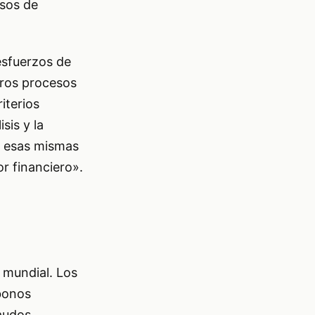
osos de
esfuerzos de
tros procesos
iterios
sis y la
n esas mismas
r financiero».
 mundial. Los
 bonos
laudos