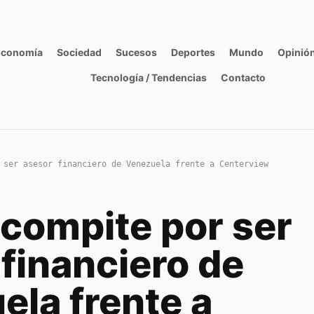
Economía
Sociedad
Sucesos
Deportes
Mundo
Opinió
Tecnología / Tendencias
Contacto
 ser asesor financiero de Venezuela frente a Centerview
 compite por ser
financiero de
ela frente a