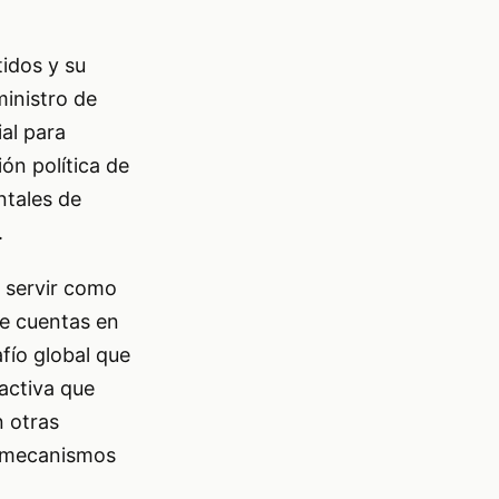
idos y su
ministro de
ial para
ón política de
ntales de
.
 servir como
de cuentas en
afío global que
 activa que
n otras
s mecanismos