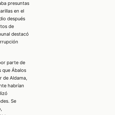
gaba presuntas
rillas en el
edio después
itos de
ibunal destacó
orrupción
por parte de
s que Ábalos
or de Aldama,
nte habrían
lizó
ades. Se
,