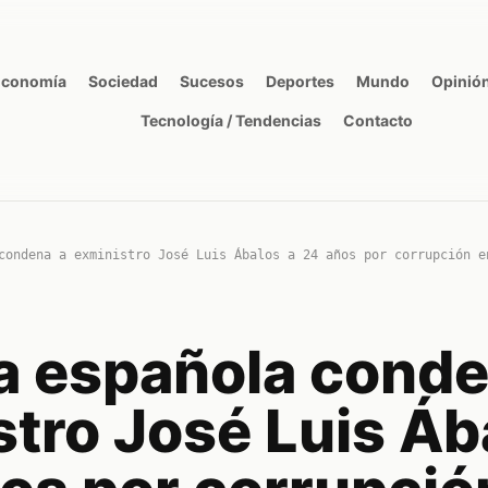
Economía
Sociedad
Sucesos
Deportes
Mundo
Opinió
Tecnología / Tendencias
Contacto
condena a exministro José Luis Ábalos a 24 años por corrupción e
ia española conde
stro José Luis Áb