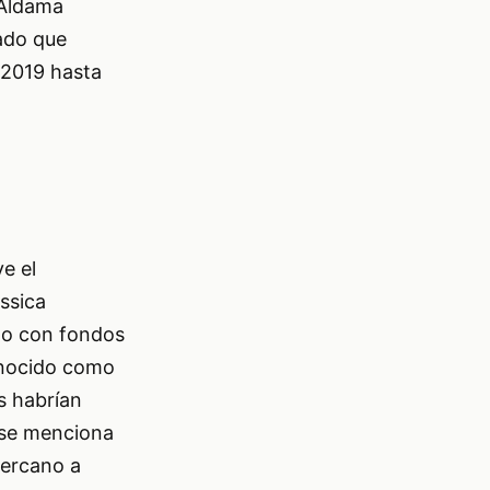
 Aldama
tado que
 2019 hasta
e el
ssica
ado con fondos
onocido como
s habrían
 se menciona
cercano a