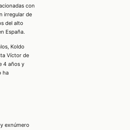
lacionadas con
 irregular de
s del alto
 en España.
los, Koldo
ta Víctor de
e 4 años y
o ha
z y exnúmero