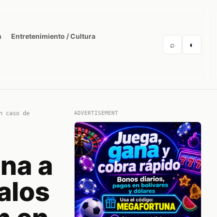
n
Entretenimiento / Cultura
⌕
◐
n caso de
ADVERTISEMENT
na a
alos