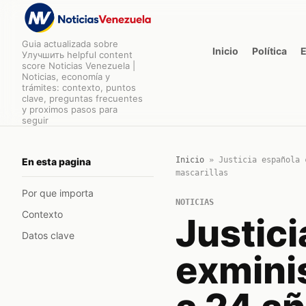
Guia actualizada sobre
Inicio
Política
Улучшить helpful content
score Noticias Venezuela |
Noticias, economía y
trámites: contexto, puntos
clave, preguntas frecuentes
y proximos pasos para
seguir
Inicio
»
Justicia española 
En esta pagina
mascarillas
Por que importa
NOTICIAS
Contexto
Justic
Datos clave
exmini