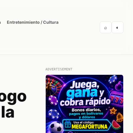
n
Entretenimiento / Cultura
⌕
◐
ADVERTISEMENT
logo
la