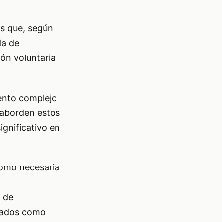
es que, según
da de
ón voluntaria
mento complejo
 aborden estos
ignificativo en
 como necesaria
a de
alados como