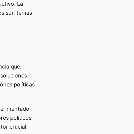
uctivo. La
sos son temas
ncia que,
 soluciones
ones políticas
.
xperimentado
res políticos
tor crucial