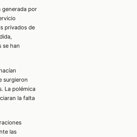
a generada por
ervicio
os privados de
dida,
s se han
 hacían
ue surgieron
s. La polémica
iaran la falta
araciones
nte las