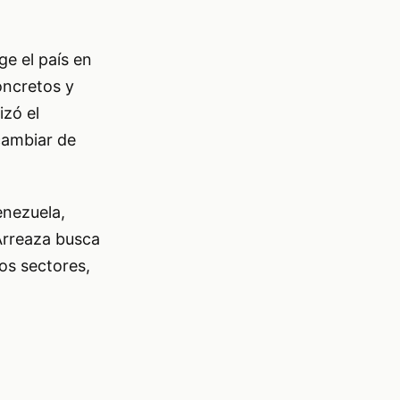
ge el país en
oncretos y
izó el
cambiar de
enezuela,
Arreaza busca
tos sectores,