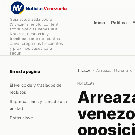
Guia actualizada sobre
Inicio
Política
Улучшить helpful content
score Noticias Venezuela |
Noticias, economía y
trámites: contexto, puntos
clave, preguntas frecuentes
y proximos pasos para
seguir
Inicio
»
Arreaza llama a un
En esta pagina
NOTICIAS
El Helicoide y traslados de
Arreaza
reclusos
Repercusiones y llamado a la
venezol
unidad
Datos clave
oposici