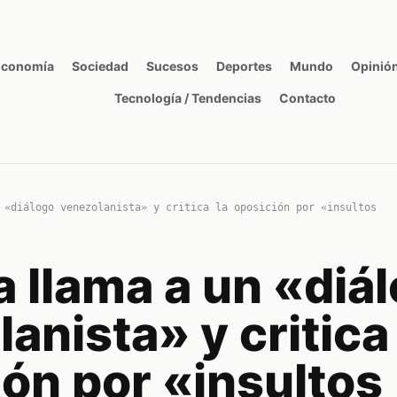
Economía
Sociedad
Sucesos
Deportes
Mundo
Opinió
Tecnología / Tendencias
Contacto
 «diálogo venezolanista» y critica la oposición por «insultos
 llama a un «diá
anista» y critica 
ón por «insultos