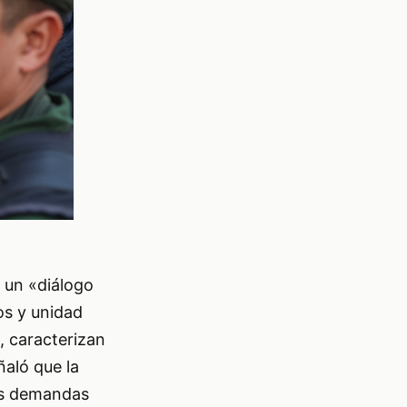
e un «diálogo
os y unidad
o, caracterizan
ñaló que la
as demandas