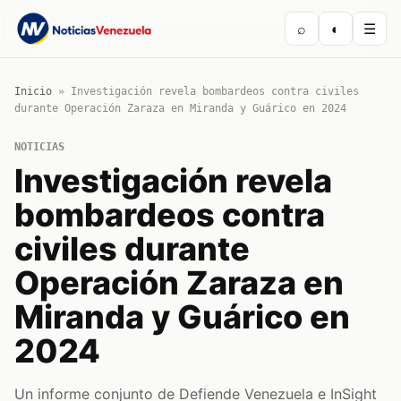
⌕
◐
☰
Inicio
»
Investigación revela bombardeos contra civiles
durante Operación Zaraza en Miranda y Guárico en 2024
NOTICIAS
Investigación revela
bombardeos contra
civiles durante
Operación Zaraza en
Miranda y Guárico en
2024
Un informe conjunto de Defiende Venezuela e InSight