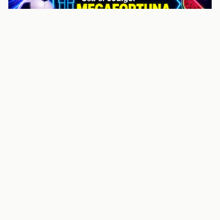
noticiasvenezuela.co – Улучшить
helpful content score Noticias
Venezuela | Noticias, economía y
trámites: context
Guia actualizada sobre Улучшить helpful content
score Noticias Venezuela | Noticias, economía y
trámites: contexto, puntos clave, preguntas frecuentes
y proximos pasos para seguir
Inicio
Wiki