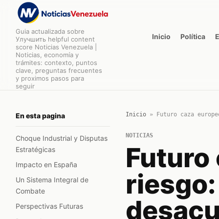
Guia actualizada sobre
Inicio
Política
Улучшить helpful content
score Noticias Venezuela |
Noticias, economía y
trámites: contexto, puntos
clave, preguntas frecuentes
y proximos pasos para
seguir
Inicio
»
Futuro caza europe
En esta pagina
NOTICIAS
Choque Industrial y Disputas
Futuro
Estratégicas
Impacto en España
riesgo:
Un Sistema Integral de
Combate
desacu
Perspectivas Futuras