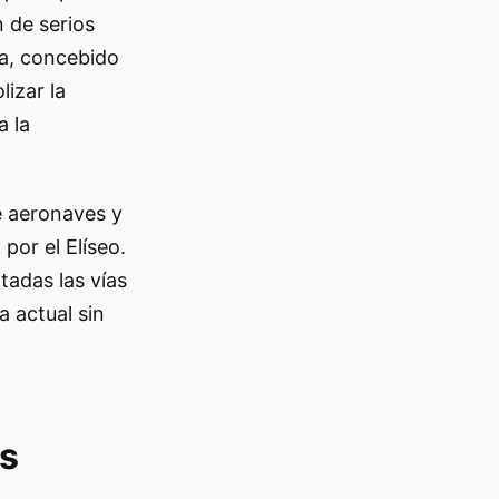
 de serios
ma, concebido
izar la
a la
de aeronaves y
por el Elíseo.
tadas las vías
 actual sin
as