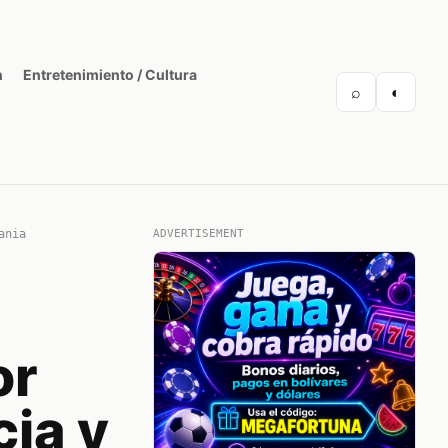
n
Entretenimiento / Cultura
⌕
◐
ania
ADVERTISEMENT
or
ia y