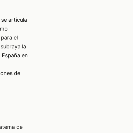
se articula
como
 para el
 subraya la
e España en
iones de
sistema de