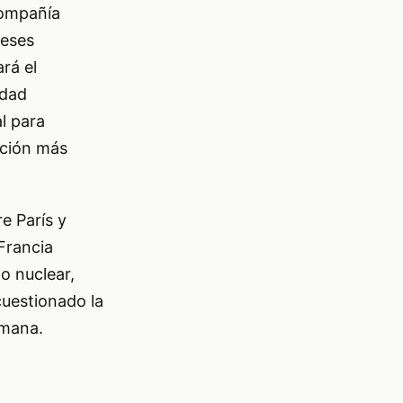
 compañía
reses
rá el
edad
l para
ación más
e París y
 Francia
o nuclear,
uestionado la
emana.