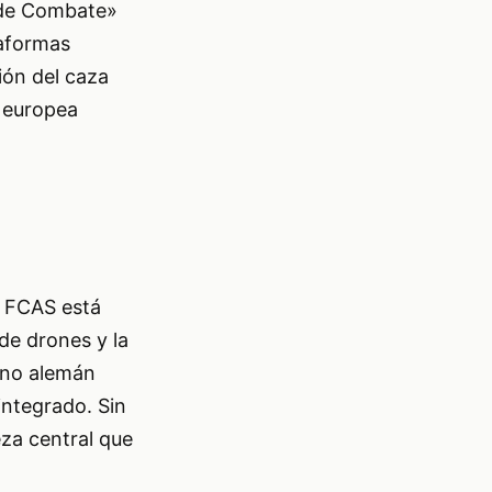
 de Combate»
taformas
ción del caza
a europea
a FCAS está
de drones y la
rno alemán
integrado. Sin
eza central que