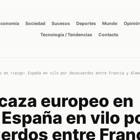
Economía
Sociedad
Sucesos
Deportes
Mundo
Opinió
Tecnología / Tendencias
Contacto
o en riesgo: España en vilo por desacuerdos entre Francia y Alem
 caza europeo en
 España en vilo p
erdos entre Franc