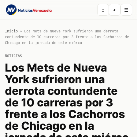
⌕
◐
☰
Inicio
»
Los Mets de Nueva York sufrieron una derrota
contundente de 10 carreras por 3 frente a los Cachorros de
Chicago en la jornada de este miérco
NOTICIAS
Los Mets de Nueva
York sufrieron una
derrota contundente
de 10 carreras por 3
frente a los Cachorros
de Chicago en la