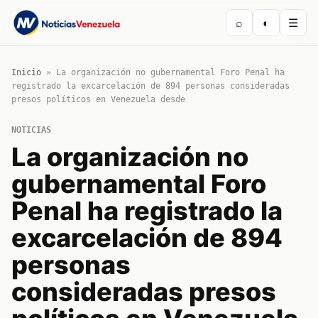
⌕
◐
☰
Inicio
»
La organización no gubernamental Foro Penal ha
registrado la excarcelación de 894 personas consideradas
presos políticos en Venezuela desde
NOTICIAS
La organización no
gubernamental Foro
Penal ha registrado la
excarcelación de 894
personas
consideradas presos