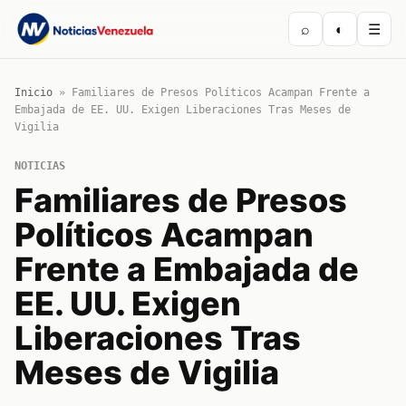
⌕
◐
☰
Inicio
»
Familiares de Presos Políticos Acampan Frente a
Embajada de EE. UU. Exigen Liberaciones Tras Meses de
Vigilia
NOTICIAS
Familiares de Presos
Políticos Acampan
Frente a Embajada de
EE. UU. Exigen
Liberaciones Tras
Meses de Vigilia