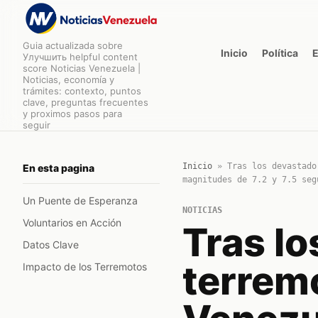
Guia actualizada sobre
Inicio
Política
Улучшить helpful content
score Noticias Venezuela |
Noticias, economía y
trámites: contexto, puntos
clave, preguntas frecuentes
y proximos pasos para
seguir
Inicio
»
Tras los devastado
En esta pagina
magnitudes de 7.2 y 7.5 seg
Un Puente de Esperanza
NOTICIAS
Voluntarios en Acción
Tras l
Datos Clave
terrem
Impacto de los Terremotos