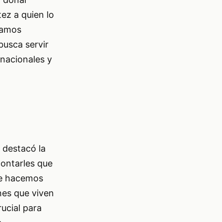
ez a quien lo
tamos
busca servir
rnacionales y
 destacó la
contarles que
que hacemos
nes que viven
ucial para