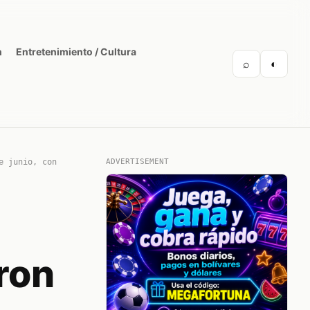
n
Entretenimiento / Cultura
⌕
◐
e junio, con
ADVERTISEMENT
ron