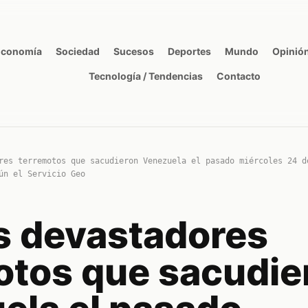
Economía
Sociedad
Sucesos
Deportes
Mundo
Opinió
Tecnología / Tendencias
Contacto
res terremotos que sacudieron Venezuela el pasado miércoles 24 d
ún el Servicio Geo
os devastadores
otos que sacudie