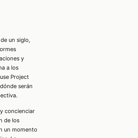
de un siglo,
nformes
zaciones y
ma a los
use Project
 dónde serán
ectiva.
 y concienciar
n de los
a en un momento