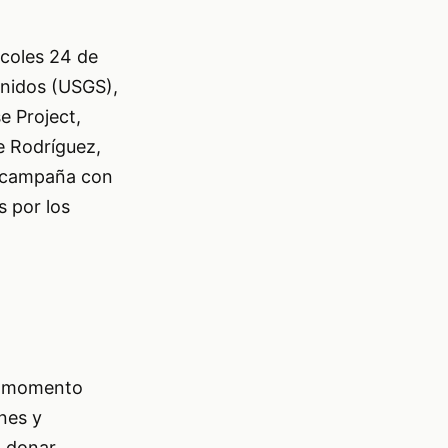
rcoles 24 de
Unidos (USGS),
e Project,
e Rodríguez,
ta campaña con
s por los
te momento
nes y
n donar