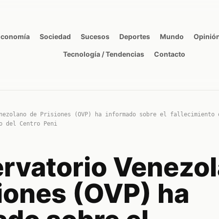
Economía
Sociedad
Sucesos
Deportes
Mundo
Opinió
Tecnología / Tendencias
Contacto
nezolano de Prisiones (OVP) ha informado sobre el fallecimiento 
o del Centro Peni
ervatorio Venezo
siones (OVP) ha