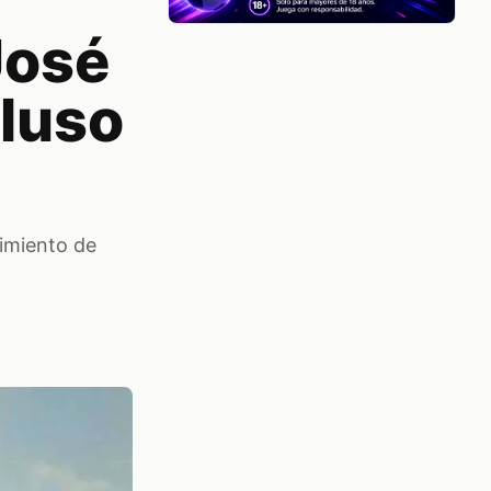
José
cluso
cimiento de