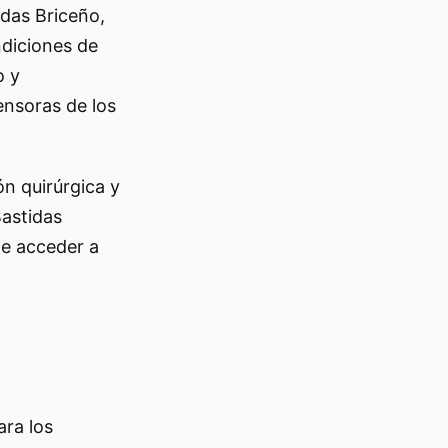
idas Briceño,
ndiciones de
o y
nsoras de los
ón quirúrgica y
Bastidas
de acceder a
ara los