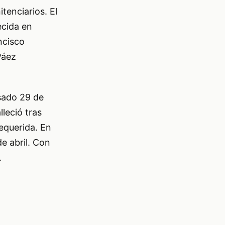
tenciarios. El
ecida en
ncisco
Páez
asado 29 de
leció tras
equerida. En
e abril. Con
.