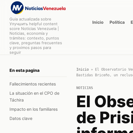
Guia actualizada sobre
Inicio
Política
Улучшить helpful content
score Noticias Venezuela |
Noticias, economía y
trámites: contexto, puntos
clave, preguntas frecuentes
y proximos pasos para
seguir
Inicio
»
El Observatorio Ve
En esta pagina
Bastidas Briceño, un reclus
Fallecimientos recientes
NOTICIAS
La situación en el CPO de
El Obs
Táchira
Impacto en los familiares
de Pri
Datos clave