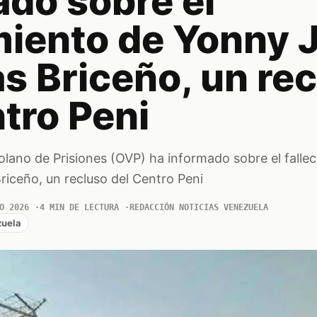
ado sobre el
imiento de Yonny 
s Briceño, un re
tro Peni
lano de Prisiones (OVP) ha informado sobre el falle
riceño, un recluso del Centro Peni
O 2026
4 MIN DE LECTURA
REDACCIÓN NOTICIAS VENEZUELA
uela