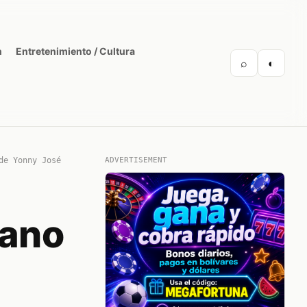
n
Entretenimiento / Cultura
⌕
◐
de Yonny José
ADVERTISEMENT
lano