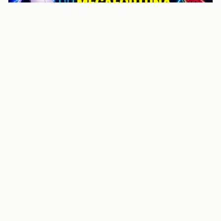
noticiasvenezuela.co – Улучшить
helpful content score Noticias
Venezuela | Noticias, economía y
trámites: context
Guia actualizada sobre Улучшить helpful content
score Noticias Venezuela | Noticias, economía y
trámites: contexto, puntos clave, preguntas frecuentes
y proximos pasos para seguir
Inicio
Wiki
Guias
Datos