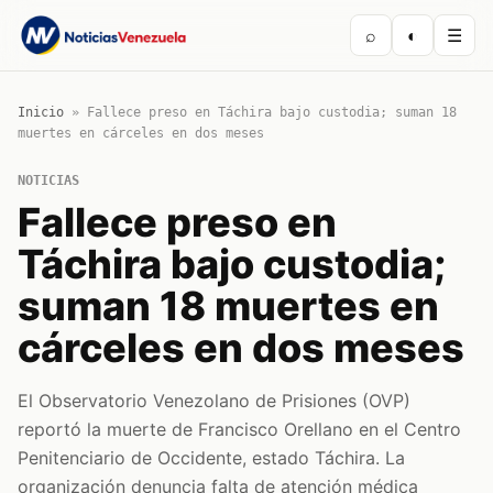
⌕
◐
☰
Inicio
»
Fallece preso en Táchira bajo custodia; suman 18
muertes en cárceles en dos meses
NOTICIAS
Fallece preso en
Táchira bajo custodia;
suman 18 muertes en
cárceles en dos meses
El Observatorio Venezolano de Prisiones (OVP)
reportó la muerte de Francisco Orellano en el Centro
Penitenciario de Occidente, estado Táchira. La
organización denuncia falta de atención médica