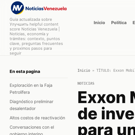
Guia actualizada sobre
Inicio
Política
Улучшить helpful content
score Noticias Venezuela |
Noticias, economía y
trámites: contexto, puntos
clave, preguntas frecuentes
y proximos pasos para
seguir
Inicio
»
TÍTULO: Exxon Mobi
En esta pagina
NOTICIAS
Exploración en la Faja
Exxon 
Petrolífera
Diagnóstico preliminar
de inv
desalentador
Altos costos de reactivación
para un
Conversaciones con el
gobierno interino