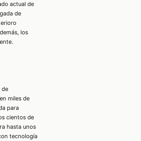
ado actual de
rgada de
terioro
Además, los
ente.
n de
 en miles de
ada para
os cientos de
fra hasta unos
con tecnología