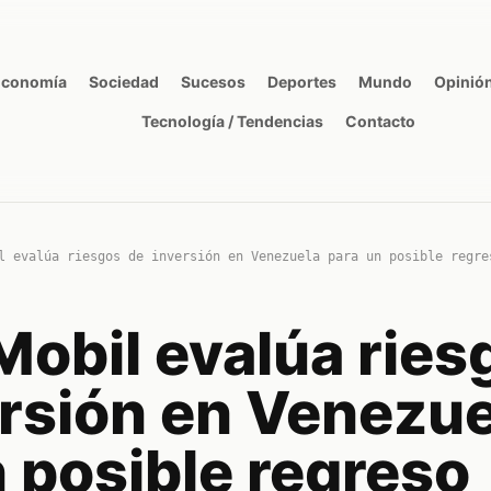
Economía
Sociedad
Sucesos
Deportes
Mundo
Opinió
Tecnología / Tendencias
Contacto
l evalúa riesgos de inversión en Venezuela para un posible regre
Mobil evalúa ries
ersión en Venezue
 posible regreso