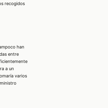
os recogidos
 tampoco han
adas entre
uficientemente
ra a un
omaría varios
ministro