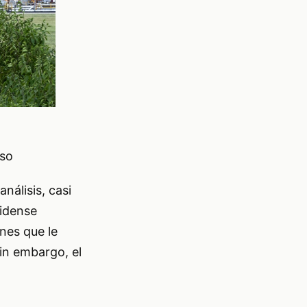
eso
nálisis, casi
nidense
nes que le
in embargo, el