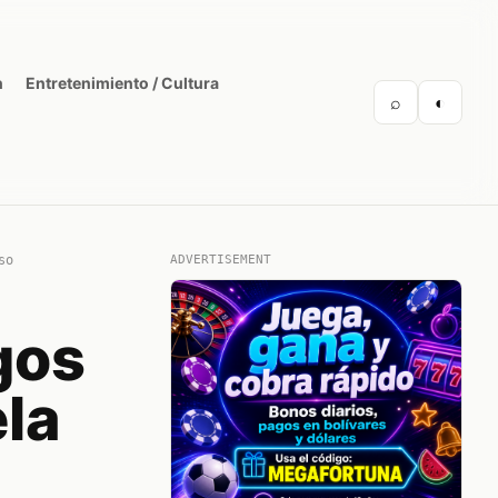
n
Entretenimiento / Cultura
⌕
◐
so
ADVERTISEMENT
gos
la