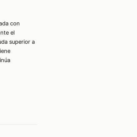
nada con
nte el
uda superior a
iene
inúa