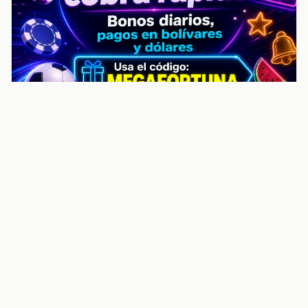
noticiasvenezuela.co – Улучшить
helpful content score Noticias
Venezuela | Noticias, economía y
trámites: context
Guia actualizada sobre Улучшить helpful content
score Noticias Venezuela | Noticias, economía y
trámites: contexto, puntos clave, preguntas frecuentes
y proximos pasos para seguir