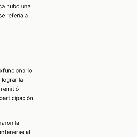
nca hubo una
se refería a
xfuncionario
 lograr la
 remitió
participación
maron la
antenerse al