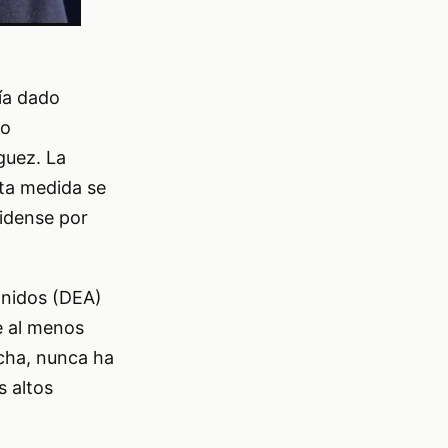
ía dado
bo
guez. La
sta medida se
nidense por
Unidos (DEA)
e al menos
echa, nunca ha
s altos