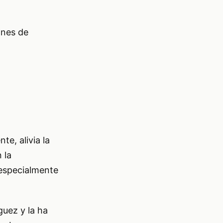
ones de
e, alivia la
 la
 especialmente
uez y la ha