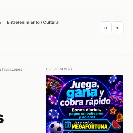
n
Entretenimiento / Cultura
⌕
◐
strucciones
ADVERTISEMENT
s