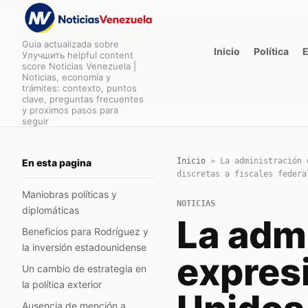
Guia actualizada sobre
Inicio
Política
Улучшить helpful content
score Noticias Venezuela |
Noticias, economía y
trámites: contexto, puntos
clave, preguntas frecuentes
y proximos pasos para
seguir
Inicio
»
La administración 
En esta pagina
discretas a fiscales federa
Maniobras políticas y
NOTICIAS
diplomáticas
La admi
Beneficios para Rodríguez y
la inversión estadounidense
expres
Un cambio de estrategia en
la política exterior
Ausencia de mención a