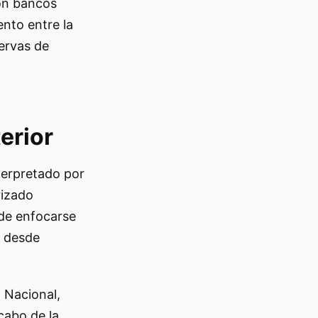
con bancos
nto entre la
ervas de
erior
terpretado por
rizado
 de enfocarse
o desde
 Nacional,
cabo de la