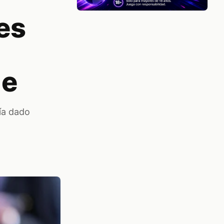
es
 e
ía dado