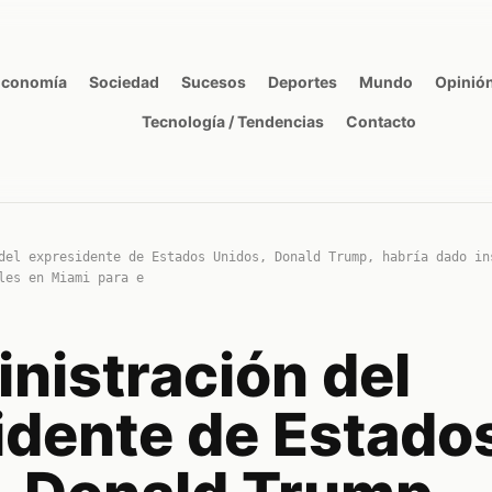
Economía
Sociedad
Sucesos
Deportes
Mundo
Opinió
Tecnología / Tendencias
Contacto
del expresidente de Estados Unidos, Donald Trump, habría dado in
les en Miami para e
nistración del
idente de Estado