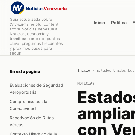
Guia actualizada sobre
Inicio
Política
Улучшить helpful content
score Noticias Venezuela |
Noticias, economía y
trámites: contexto, puntos
clave, preguntas frecuentes
y proximos pasos para
seguir
Inicio
»
Estados Unidos bus
En esta pagina
NOTICIAS
Evaluaciones de Seguridad
Estado
Aeroportuaria
Compromiso con la
amplia
Conectividad
Reactivación de Rutas
con Ve
Aéreas
Contexto Histórico de la