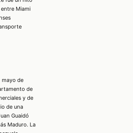
 entre Miami
enses
ransporte
n mayo de
partamento de
erciales y de
io de una
 Juan Guaidó
lás Maduro. La