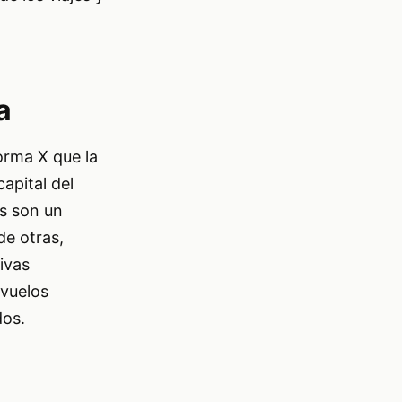
a
orma X que la
apital del
es son un
de otras,
ivas
 vuelos
dos.