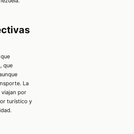
nezuela.
ectivas
 que
, que
 aunque
ansporte. La
 viajan por
r turístico y
idad.