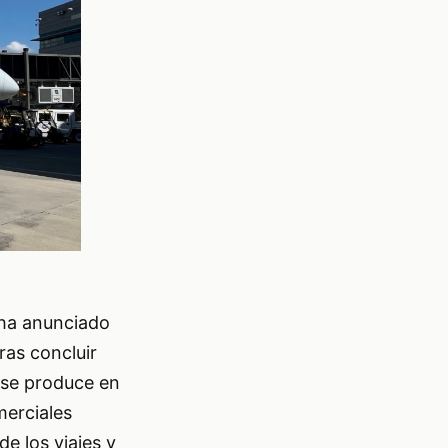
 ha anunciado
ras concluir
 se produce en
merciales
e los viajes y