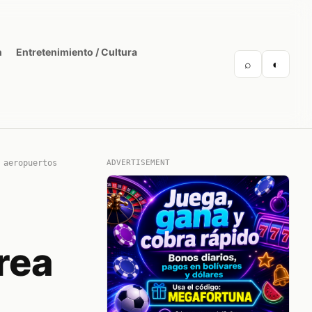
n
Entretenimiento / Cultura
⌕
◐
 aeropuertos
ADVERTISEMENT
rea