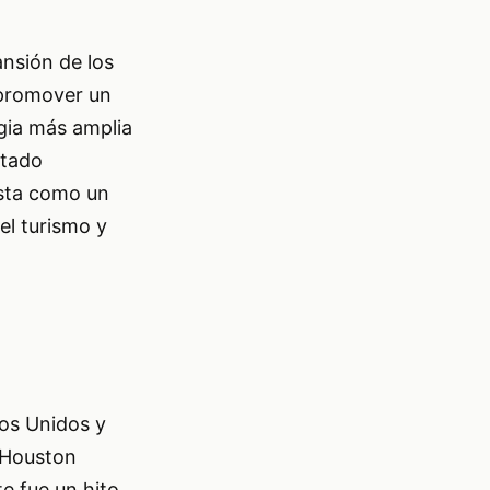
nsión de los
 promover un
gia más amplia
ntado
ista como un
 el turismo y
dos Unidos y
e Houston
e fue un hito