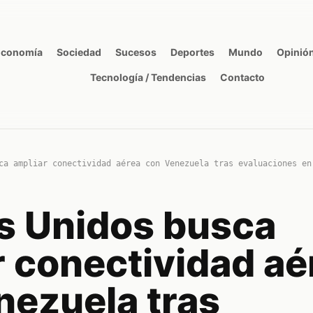
Economía
Sociedad
Sucesos
Deportes
Mundo
Opinió
Tecnología / Tendencias
Contacto
ca ampliar conectividad aérea con Venezuela tras evaluaciones en
s Unidos busca
r conectividad aé
nezuela tras