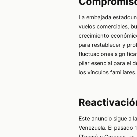
Compromiso 
La embajada estadouni
vuelos comerciales, b
crecimiento económico
para restablecer y pro
fluctuaciones signific
pilar esencial para el 
los vínculos familiares.
Reactivació
Este anuncio sigue a l
Venezuela. El pasado 1
(Texas) y Caracas, un 