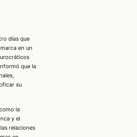
tro días que
enmarca en un
urocráticos
 informó que la
nales,
ificar su
 como la
nca y el
las relaciones
rmas en