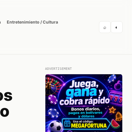
n
Entretenimiento / Cultura
⌕
◐
ADVERTISEMENT
os
ro