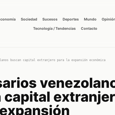
Economía
Sociedad
Sucesos
Deportes
Mundo
Opinió
Tecnología / Tendencias
Contacto
lanos buscan capital extranjero para la expansión económica
arios venezolan
capital extranje
 expansión