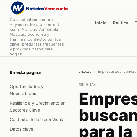
Guia actualizada sobre
Inicio
Política
Улучшить helpful content
score Noticias Venezuela |
Noticias, economía y
trámites: contexto, puntos
clave, preguntas frecuentes
y proximos pasos para
seguir
Inicio
»
Empresarios venezo
En esta pagina
NOTICIAS
Oportunidades y
Empres
Necesidades
Resiliencia y Crecimiento en
buscan 
Sectores Clave
Contexto de la ‘Tech Week’
para la
Datos clave