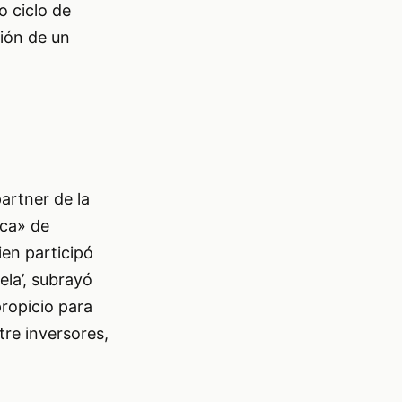
o ciclo de
ión de un
artner de la
ica» de
ien participó
ela’, subrayó
propicio para
tre inversores,