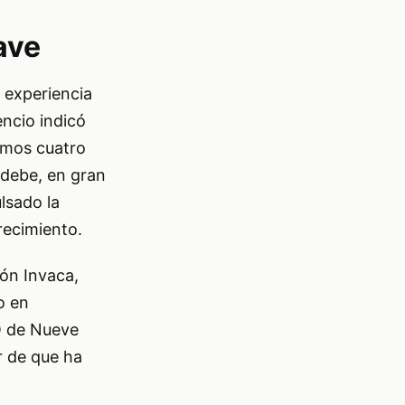
ave
 experiencia
encio indicó
imos cuatro
 debe, en gran
lsado la
recimiento.
ión Invaca,
o en
O de Nueve
r de que ha