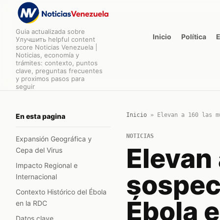
Guia actualizada sobre
Inicio
Política
Улучшить helpful content
score Noticias Venezuela |
Noticias, economía y
trámites: contexto, puntos
clave, preguntas frecuentes
y proximos pasos para
seguir
Inicio
»
Elevan a 160 las m
En esta pagina
NOTICIAS
Expansión Geográfica y
Elevan
Cepa del Virus
Impacto Regional e
sospec
Internacional
Contexto Histórico del Ébola
Ébola 
en la RDC
Datos clave