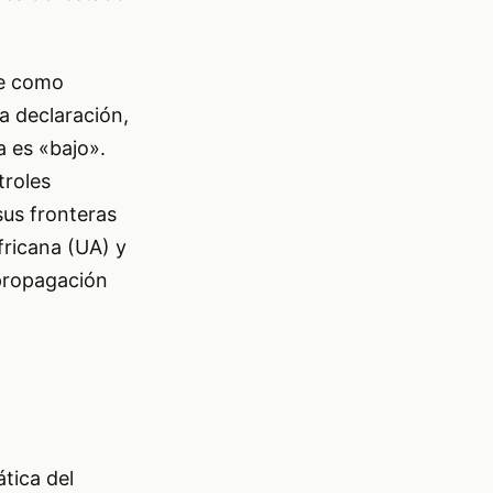
te como
a declaración,
a es «bajo».
troles
sus fronteras
fricana (UA) y
propagación
tica del