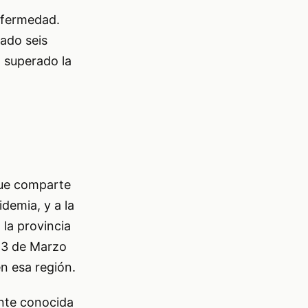
nfermedad.
ado seis
 superado la
 que comparte
demia, y a la
 la provincia
 23 de Marzo
n esa región.
ante conocida