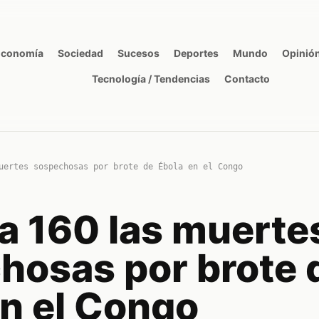
Economía
Sociedad
Sucesos
Deportes
Mundo
Opinió
Tecnología / Tendencias
Contacto
uertes sospechosas por brote de Ébola en el Congo
 a 160 las muerte
hosas por brote 
en el Congo