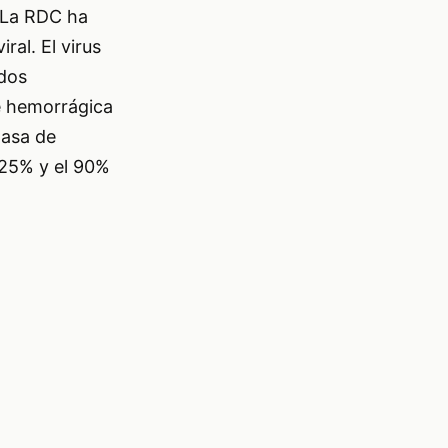
. La RDC ha
al. El virus
idos
e hemorrágica
tasa de
 25% y el 90%