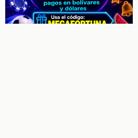
noticiasvenezuela.co – Улучшить
helpful content score Noticias
Venezuela | Noticias, economía y
trámites: context
Guia actualizada sobre Улучшить helpful content
score Noticias Venezuela | Noticias, economía y
trámites: contexto, puntos clave, preguntas frecuentes
y proximos pasos para seguir