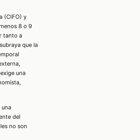
a (CIFO) y
l menos 8 o 9
r tanto a
subraya que la
temporal
externa,
 exige una
nomista,
a una
ente del
les no son