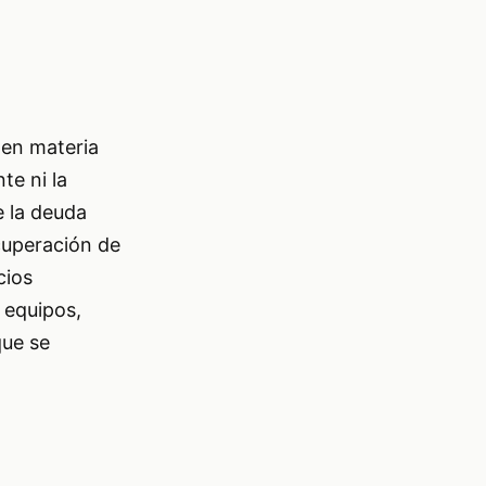
 en materia
te ni la
e la deuda
cuperación de
cios
 equipos,
que se