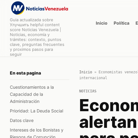
Guia actualizada sobre
Inicio
Política
Улучшить helpful content
score Noticias Venezuela |
Noticias, economía y
trámites: contexto, puntos
clave, preguntas frecuentes
y proximos pasos para
seguir
Inicio
»
Economistas venezo
En esta pagina
internacional
Cuestionamientos a la
NOTICIAS
Capacidad de la
Econom
Administración
Prioridad: La Deuda Social
alerta
Datos clave
Intereses de los Bonistas y
Riesgos de Corrupción