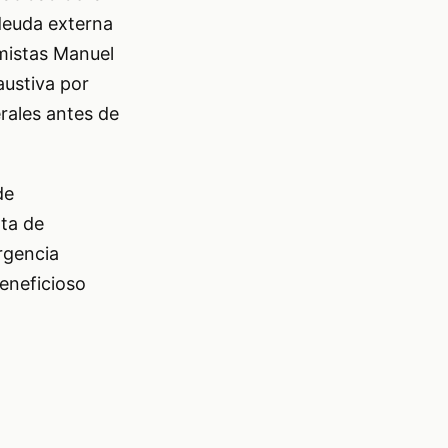
 deuda externa
mistas Manuel
austiva por
rales antes de
de
lta de
ergencia
eneficioso