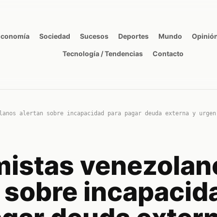
Economía
Sociedad
Sucesos
Deportes
Mundo
Opinió
Tecnología / Tendencias
Contacto
lanos alertan sobre incapacidad para pagar deuda externa y urgen
istas venezolan
n sobre incapacid