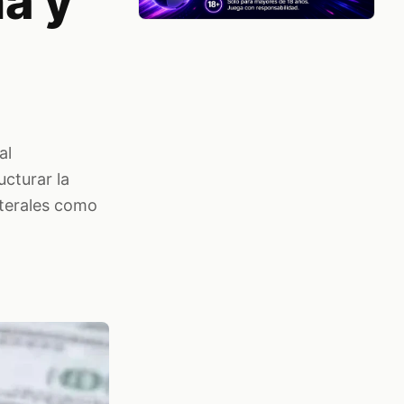
a y
al
ucturar la
aterales como