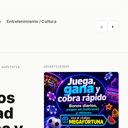
n
Entretenimiento / Cultura
⌕
◐
 auditoría
ADVERTISEMENT
os
ad