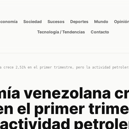
Economía
Sociedad
Sucesos
Deportes
Mundo
Opinió
Tecnología / Tendencias
Contacto
a crece 2,51% en el primer trimestre, pero la actividad petroler
ía venezolana c
n el primer trime
 actividad petrole