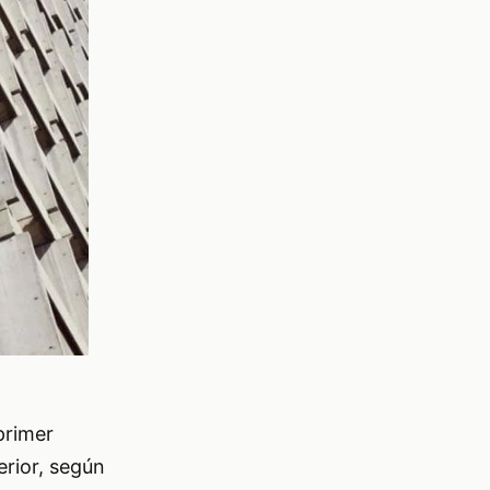
primer
erior, según