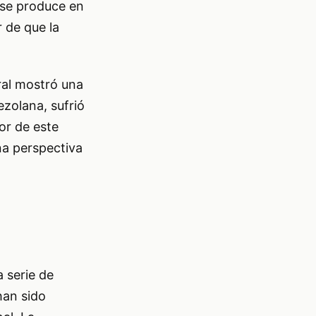
 se produce en
r de que la
eral mostró una
ezolana, sufrió
sor de este
na perspectiva
 serie de
han sido