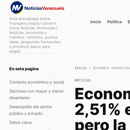
Guia actualizada sobre
Inicio
Política
Улучшить helpful content
score Noticias Venezuela |
Noticias, economía y
trámites: contexto, puntos
clave, preguntas frecuentes
y proximos pasos para
seguir
Inicio
»
Economía venezolan
En esta pagina
NOTICIAS
Contexto económico y social
Econom
Sectores con mayor y menor
dinamismo
2,51% e
Desempeño del sector
público y privado
pero la
Datos clave