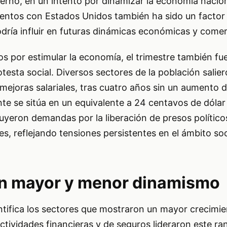
erno, en un intento por dinamizar la economía nacion
ntos con Estados Unidos también ha sido un factor 
odría influir en futuras dinámicas económicas y comer
os por estimular la economía, el trimestre también fu
testa social. Diversos sectores de la población salier
 mejoras salariales, tras cuatro años sin un aumento d
e se sitúa en un equivalente a 24 centavos de dólar 
uyeron demandas por la liberación de presos político
es, reflejando tensiones persistentes en el ámbito soc
n mayor y menor dinamismo
ntifica los sectores que mostraron un mayor crecimie
actividades financieras y de seguros lideraron este r