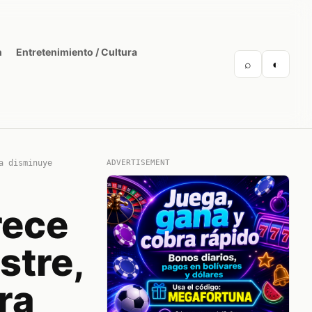
n
Entretenimiento / Cultura
⌕
◐
a disminuye
ADVERTISEMENT
rece
stre,
ra