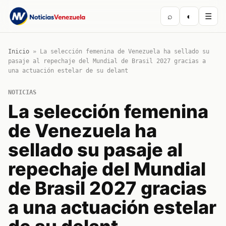
⌕
◐
☰
Inicio
»
La selección femenina de Venezuela ha sellado su
pasaje al repechaje del Mundial de Brasil 2027 gracias a
una actuación estelar de su delant
NOTICIAS
La selección femenina
de Venezuela ha
sellado su pasaje al
repechaje del Mundial
de Brasil 2027 gracias
a una actuación estelar