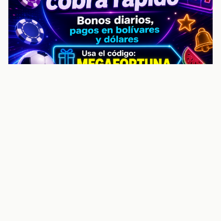
noticiasvenezuela.co – Улучшить
helpful content score Noticias
Venezuela | Noticias, economía y
trámites: context
Guia actualizada sobre Улучшить helpful content
score Noticias Venezuela | Noticias, economía y
trámites: contexto, puntos clave, preguntas frecuentes