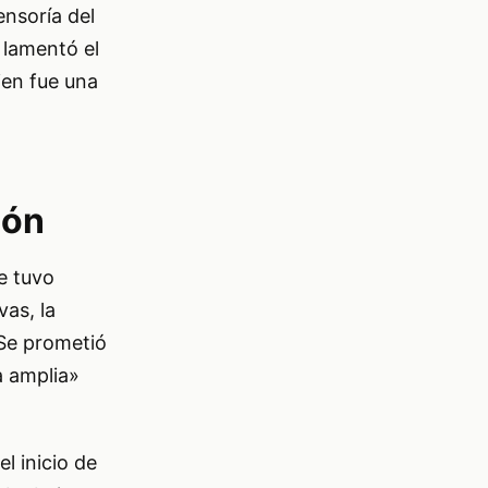
ensoría del
 lamentó el
ien fue una
ión
e tuvo
as, la
 Se prometió
a amplia»
l inicio de