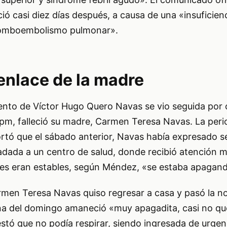
ió casi diez días después, a causa de una «insuficienc
romboembolismo pulmonar».
enlace de la madre
miento de Víctor Hugo Quero Navas se vio seguida por 
 pm, falleció su madre, Carmen Teresa Navas. La peri
tó que el sábado anterior, Navas había expresado se
ladada a un centro de salud, donde recibió atención 
ales eran estables, según Méndez, «se estaba apagan
men Teresa Navas quiso regresar a casa y pasó la n
a del domingo amaneció «muy apagadita, casi no qu
stó que no podía respirar, siendo ingresada de urge