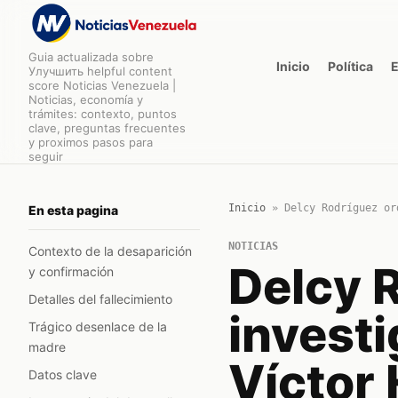
Guia actualizada sobre
Inicio
Política
Улучшить helpful content
score Noticias Venezuela |
Noticias, economía y
trámites: contexto, puntos
clave, preguntas frecuentes
y proximos pasos para
seguir
Inicio
»
Delcy Rodríguez or
En esta pagina
NOTICIAS
Contexto de la desaparición
Delcy 
y confirmación
Detalles del fallecimiento
invest
Trágico desenlace de la
madre
Víctor
Datos clave