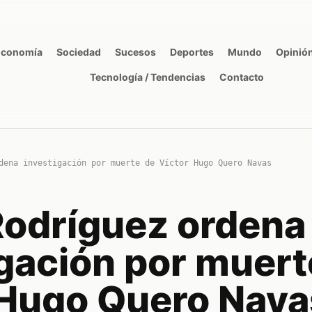
Economía
Sociedad
Sucesos
Deportes
Mundo
Opinió
Tecnología / Tendencias
Contacto
dena investigación por muerte de Víctor Hugo Quero Navas
Rodríguez ordena
igación por muert
 Hugo Quero Nava