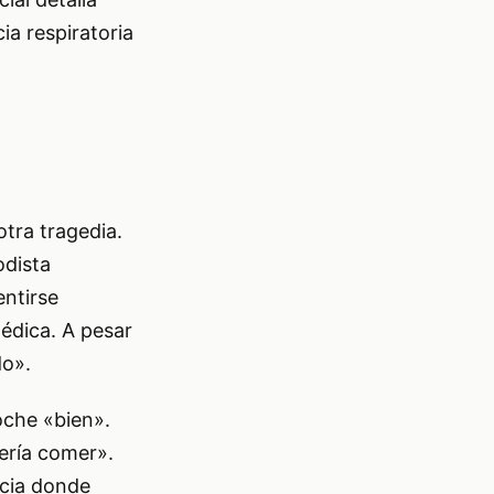
ia respiratoria
otra tragedia.
odista
ntirse
médica. A pesar
do».
oche «bien».
ería comer».
ncia donde