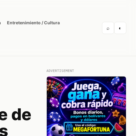
n
Entretenimiento / Cultura
⌕
◐
ADVERTISEMENT
e de
s