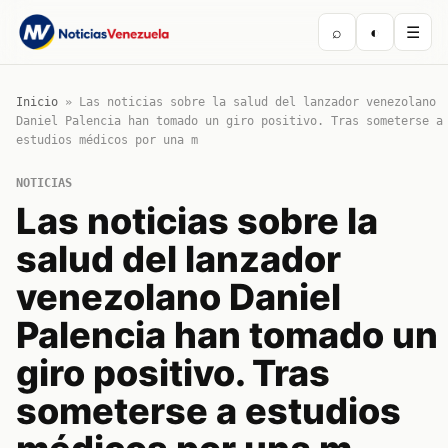
⌕
◐
☰
Inicio
»
Las noticias sobre la salud del lanzador venezolano
Daniel Palencia han tomado un giro positivo. Tras someterse a
estudios médicos por una m
NOTICIAS
Las noticias sobre la
salud del lanzador
venezolano Daniel
Palencia han tomado un
giro positivo. Tras
someterse a estudios