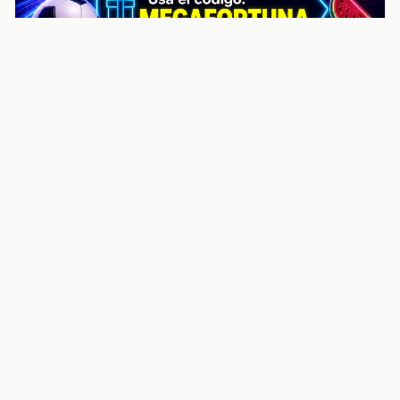
noticiasvenezuela.co – Улучшить
helpful content score Noticias
Venezuela | Noticias, economía y
trámites: context
Guia actualizada sobre Улучшить helpful content
score Noticias Venezuela | Noticias, economía y
trámites: contexto, puntos clave, preguntas frecuentes
y proximos pasos para seguir
Inicio
Wiki