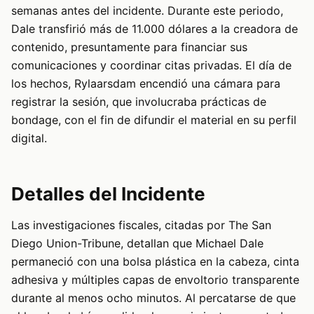
semanas antes del incidente. Durante este periodo,
Dale transfirió más de 11.000 dólares a la creadora de
contenido, presuntamente para financiar sus
comunicaciones y coordinar citas privadas. El día de
los hechos, Rylaarsdam encendió una cámara para
registrar la sesión, que involucraba prácticas de
bondage, con el fin de difundir el material en su perfil
digital.
Detalles del Incidente
Las investigaciones fiscales, citadas por The San
Diego Union-Tribune, detallan que Michael Dale
permaneció con una bolsa plástica en la cabeza, cinta
adhesiva y múltiples capas de envoltorio transparente
durante al menos ocho minutos. Al percatarse de que