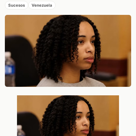
Sucesos
Venezuela