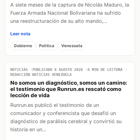
A siete meses de la captura de Nicolás Maduro, la
Fuerza Armada Nacional Bolivariana ha sufrido
una reestructuración de su alto mando,…
Leer nota
Gobierno
Politica
Venezuela
NOTICIAS
PUBLICADO 8 AGOSTO 2026
6 MIN DE LECTURA
REDACCIÓN NOTICIAS VENEZUELA
No somos un diagnóstico, somos un camino:
el testimonio que Runrun.es rescató como
lección de vida
Runrun.es publicó el testimonio de un
comunicador y conferencista que desafió un
diagnóstico de parálisis cerebral y convirtió su
historia en un…