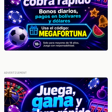
ADVERTISEMENT