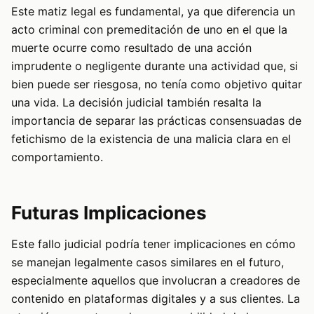
Este matiz legal es fundamental, ya que diferencia un
acto criminal con premeditación de uno en el que la
muerte ocurre como resultado de una acción
imprudente o negligente durante una actividad que, si
bien puede ser riesgosa, no tenía como objetivo quitar
una vida. La decisión judicial también resalta la
importancia de separar las prácticas consensuadas de
fetichismo de la existencia de una malicia clara en el
comportamiento.
Futuras Implicaciones
Este fallo judicial podría tener implicaciones en cómo
se manejan legalmente casos similares en el futuro,
especialmente aquellos que involucran a creadores de
contenido en plataformas digitales y a sus clientes. La