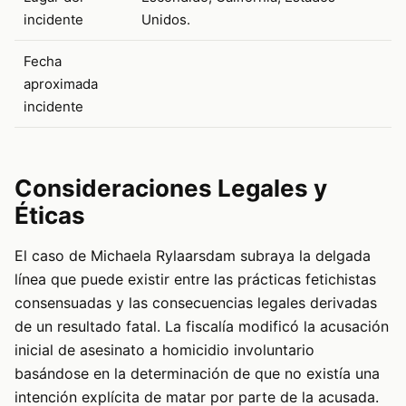
incidente
Unidos.
Fecha
aproximada
incidente
Consideraciones Legales y
Éticas
El caso de Michaela Rylaarsdam subraya la delgada
línea que puede existir entre las prácticas fetichistas
consensuadas y las consecuencias legales derivadas
de un resultado fatal. La fiscalía modificó la acusación
inicial de asesinato a homicidio involuntario
basándose en la determinación de que no existía una
intención explícita de matar por parte de la acusada.