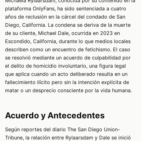
Michaela Rylaarsdam, conocida por su contenido en la
plataforma OnlyFans, ha sido sentenciada a cuatro
años de reclusión en la cárcel del condado de San
Diego, California. La condena se deriva de la muerte
de su cliente, Michael Dale, ocurrida en 2023 en
Escondido, California, durante lo que medios locales
describen como un encuentro de fetichismo. El caso
se resolvió mediante un acuerdo de culpabilidad por
el delito de homicidio involuntario, una figura legal
que aplica cuando un acto deliberado resulta en un
fallecimiento ilícito pero sin la intención explícita de
matar o un desprecio consciente por la vida humana.
Acuerdo y Antecedentes
Según reportes del diario The San Diego Union-
Tribune, la relación entre Rylaarsdam y Dale se inició