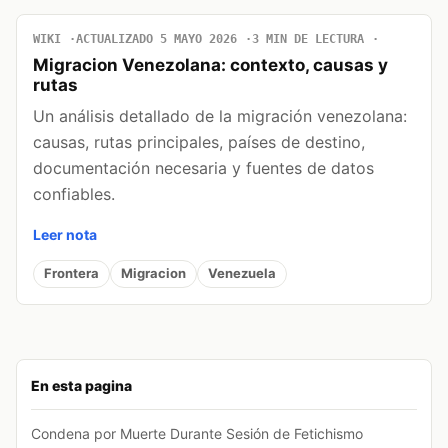
WIKI
ACTUALIZADO 5 MAYO 2026
3 MIN DE LECTURA
Migracion Venezolana: contexto, causas y
rutas
Un análisis detallado de la migración venezolana:
causas, rutas principales, países de destino,
documentación necesaria y fuentes de datos
confiables.
Leer nota
Frontera
Migracion
Venezuela
En esta pagina
Condena por Muerte Durante Sesión de Fetichismo