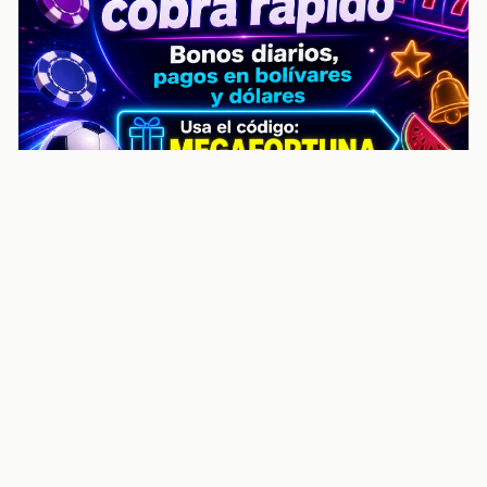
noticiasvenezuela.co – Улучшить
helpful content score Noticias
Venezuela | Noticias, economía y
trámites: context
Guia actualizada sobre Улучшить helpful content
score Noticias Venezuela | Noticias, economía y
trámites: contexto, puntos clave, preguntas frecuentes