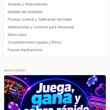
Acuerdo y Antecedentes
Detalles del Incidente
Proceso Judicial y Calificación del Delito
Implicaciones y Contexto para Venezuela
Datos clave
Consideraciones Legales y Éticas
Futuras Implicaciones
ADVERTISEMENT