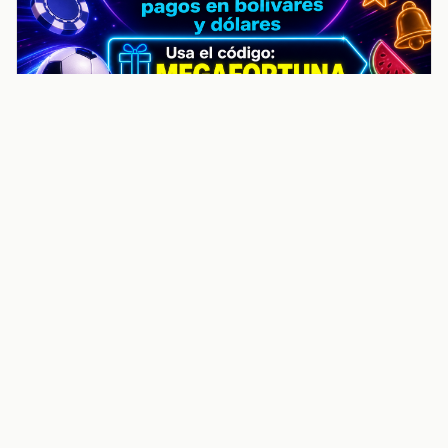
noticiasvenezuela.co – Улучшить
helpful content score Noticias
Venezuela | Noticias, economía y
trámites: context
Guia actualizada sobre Улучшить helpful content
score Noticias Venezuela | Noticias, economía y
trámites: contexto, puntos clave, preguntas frecuentes
y proximos pasos para seguir