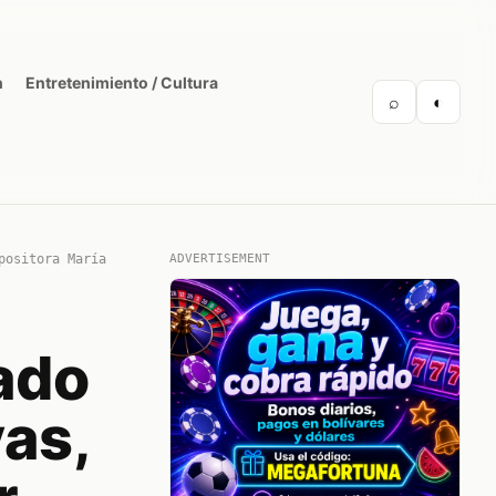
n
Entretenimiento / Cultura
⌕
◐
positora María
ADVERTISEMENT
ado
vas,