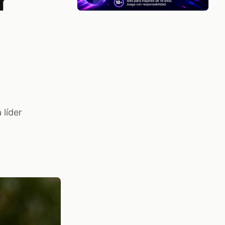
r
 líder