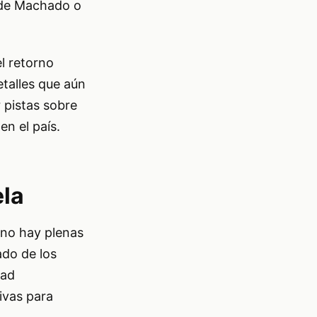
e de Machado o
l retorno
etalles que aún
 pistas sobre
n el país.
ela
 no hay plenas
ado de los
dad
tivas para