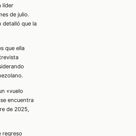
 líder
es de julio.
 detalló que la
s que ella
trevista
siderando
nezolano.
un «vuelo
 se encuentra
bre de 2025,
e regreso