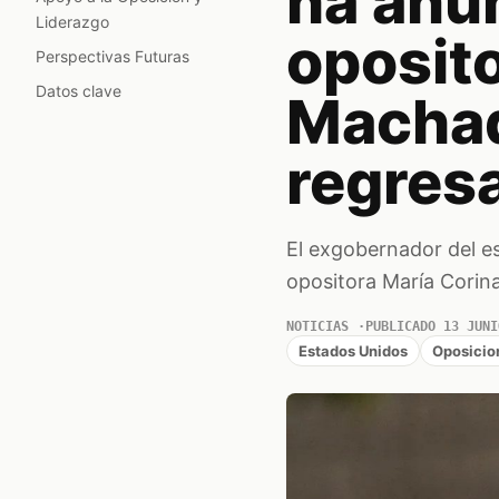
ha anun
Liderazgo
oposit
Perspectivas Futuras
Datos clave
Machad
regresa
El exgobernador del es
opositora María Corin
NOTICIAS
PUBLICADO 13 JUNI
Estados Unidos
Oposicio