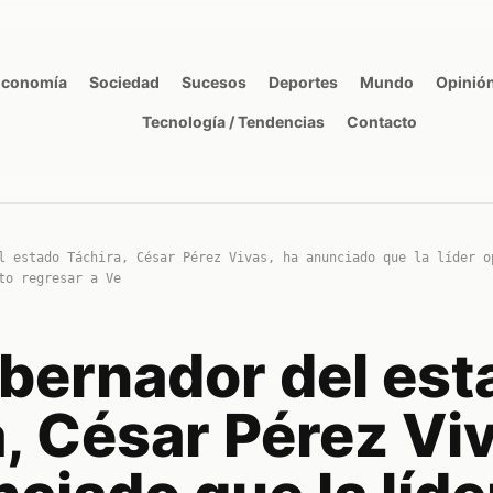
Economía
Sociedad
Sucesos
Deportes
Mundo
Opinió
Tecnología / Tendencias
Contacto
l estado Táchira, César Pérez Vivas, ha anunciado que la líder o
to regresar a Ve
obernador del est
, César Pérez Vi