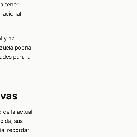
ía tener
 nacional
l y ha
zuela podría
dades para la
ivas
 de la actual
cida, sus
ial recordar