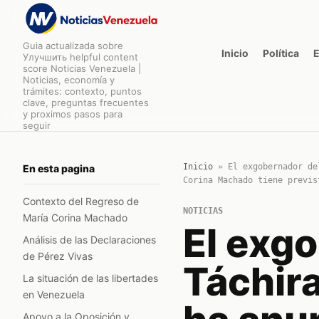
Guia actualizada sobre
Inicio
Política
Улучшить helpful content
score Noticias Venezuela |
Noticias, economía y
trámites: contexto, puntos
clave, preguntas frecuentes
y proximos pasos para
seguir
Inicio
»
El exgobernador de
En esta pagina
Corina Machado tiene previs
Contexto del Regreso de
NOTICIAS
María Corina Machado
El exg
Análisis de las Declaraciones
de Pérez Vivas
Táchira
La situación de las libertades
en Venezuela
Apoyo a la Oposición y