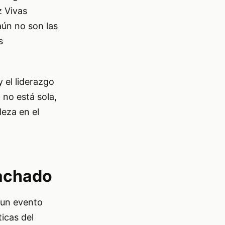
z Vivas
aún no son las
s
 el liderazgo
 no está sola,
eza en el
Machado
 un evento
ticas del