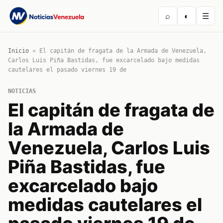
⌕
◐
☰
Inicio
»
El capitán de fragata de la Armada de Venezuela,
Carlos Luis Piña Bastidas, fue excarcelado bajo medidas
cautelares el pasado viernes 19 de
NOTICIAS
El capitán de fragata de
la Armada de
Venezuela, Carlos Luis
Piña Bastidas, fue
excarcelado bajo
medidas cautelares el