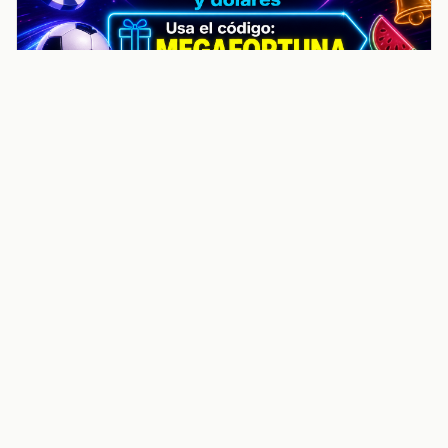
noticiasvenezuela.co – Улучшить
helpful content score Noticias
Venezuela | Noticias, economía y
trámites: context
Guia actualizada sobre Улучшить helpful content
score Noticias Venezuela | Noticias, economía y
trámites: contexto, puntos clave, preguntas frecuentes
y proximos pasos para seguir
Inicio
Wiki