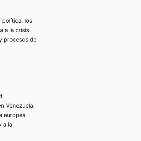
olítica, los
a la crisis
 y procesos de
d
en Venezuela.
va europea
 a la