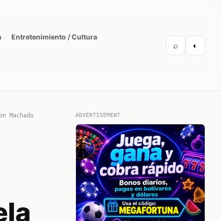
n
Entretenimiento / Cultura
⌕
◐
on Machado
ADVERTISEMENT
ela