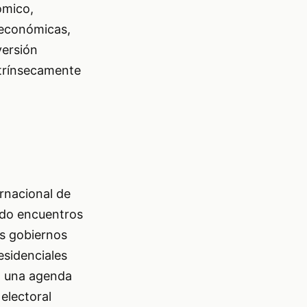
ómico,
 económicas,
versión
ntrínsecamente
rnacional de
nido encuentros
os gobiernos
esidenciales
a una agenda
electoral