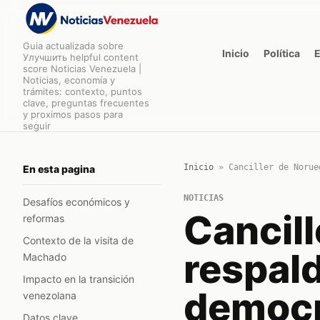
Guia actualizada sobre
Inicio
Política
Улучшить helpful content
score Noticias Venezuela |
Noticias, economía y
trámites: contexto, puntos
clave, preguntas frecuentes
y proximos pasos para
seguir
Inicio
»
Canciller de Norue
En esta pagina
NOTICIAS
Desafíos económicos y
Cancil
reformas
Contexto de la visita de
respald
Machado
Impacto en la transición
democr
venezolana
Datos clave