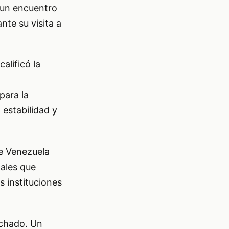
 un encuentro
nte su visita a
alificó la
para la
 estabilidad y
e Venezuela
nales que
s instituciones
achado. Un