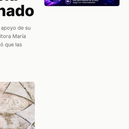
chado
l apoyo de su
itora María
zó que las