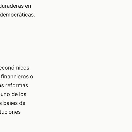
 duraderas en
 democráticas.
s económicos
financieros o
as reformas
 uno de los
as bases de
ituciones