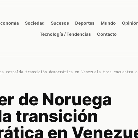
Economía
Sociedad
Sucesos
Deportes
Mundo
Opinió
Tecnología / Tendencias
Contacto
ga respalda transición democrática en Venezuela tras encuentro c
ler de Noruega
a transición
ática en Venezu