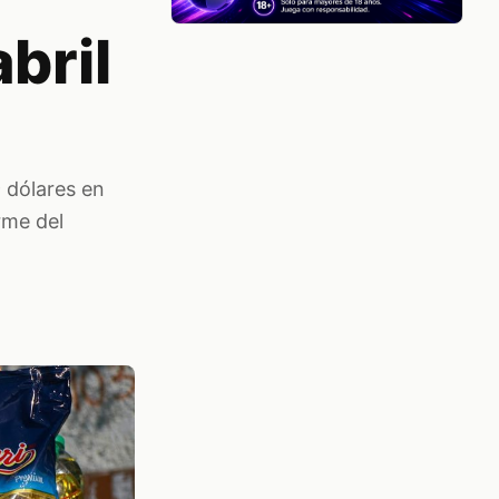
bril
9 dólares en
rme del