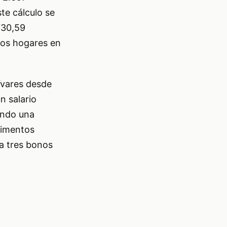
te cálculo se
730,59
los hogares en
ívares desde
n salario
ando una
alimentos
 a tres bonos