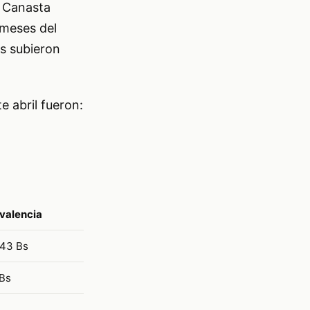
a Canasta
 meses del
os subieron
 abril fueron:
valencia
,43 Bs
Bs