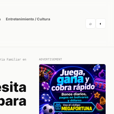
n
Entretenimiento / Cultura
⌕
◐
ria Familiar en
ADVERTISEMENT
sita
para