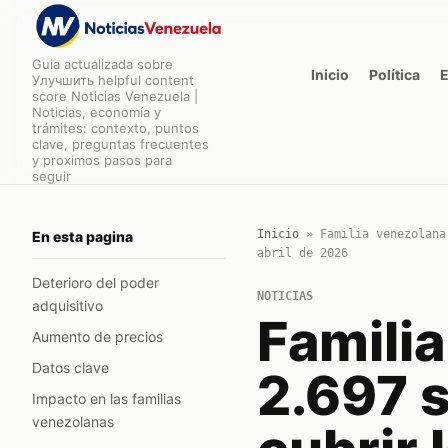
Guia actualizada sobre
Inicio
Política
Улучшить helpful content
score Noticias Venezuela |
Noticias, economía y
trámites: contexto, puntos
clave, preguntas frecuentes
y proximos pasos para
seguir
Inicio
»
Familia venezolana
En esta pagina
abril de 2026
Deterioro del poder
NOTICIAS
adquisitivo
Famili
Aumento de precios
Datos clave
2.697 
Impacto en las familias
venezolanas