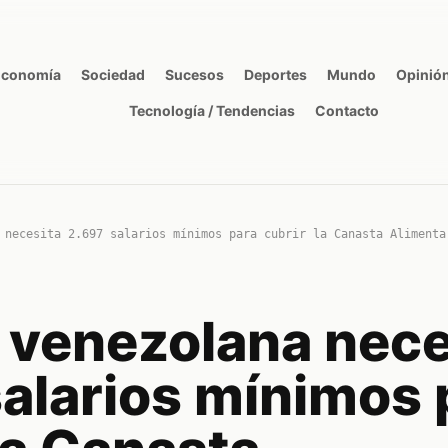
Economía
Sociedad
Sucesos
Deportes
Mundo
Opinió
Tecnología / Tendencias
Contacto
 necesita 2.697 salarios mínimos para cubrir la Canasta Alimenta
a venezolana nece
salarios mínimos 