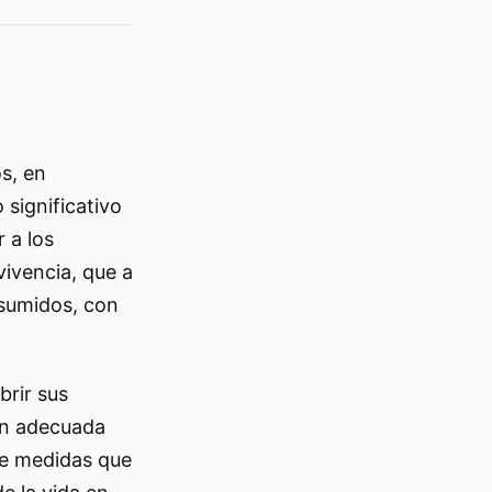
s, en
 significativo
 a los
ivencia, que a
nsumidos, con
brir sus
ón adecuada
 de medidas que