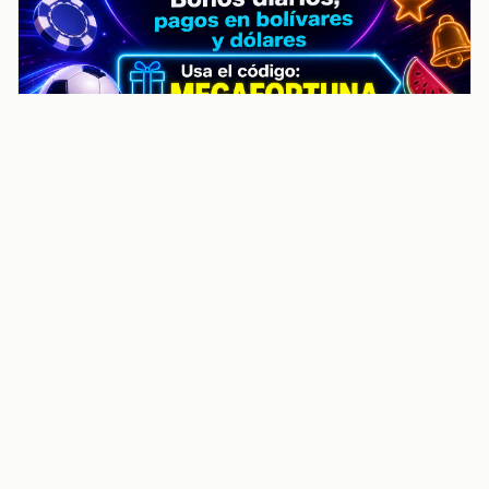
noticiasvenezuela.co – Улучшить
helpful content score Noticias
Venezuela | Noticias, economía y
trámites: context
Guia actualizada sobre Улучшить helpful content
score Noticias Venezuela | Noticias, economía y
trámites: contexto, puntos clave, preguntas frecuentes
y proximos pasos para seguir