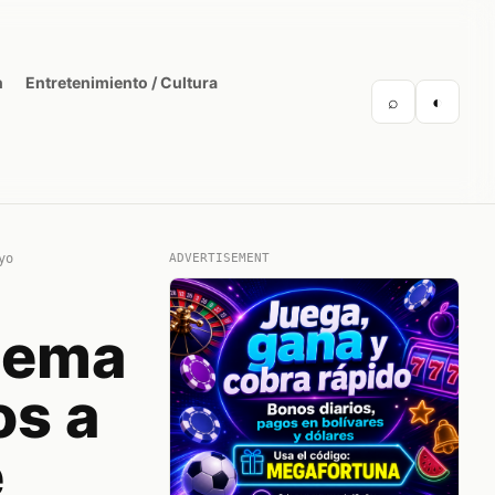
n
Entretenimiento / Cultura
⌕
◐
yo
ADVERTISEMENT
tema
os a
e