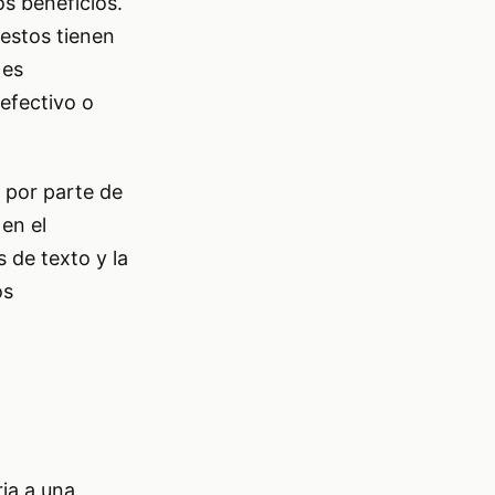
os beneficios.
 estos tienen
 es
efectivo o
 por parte de
en el
 de texto y la
os
ia a una