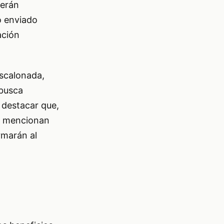
serán
o enviado
ación
escalonada,
 busca
 destacar que,
e mencionan
rmarán al