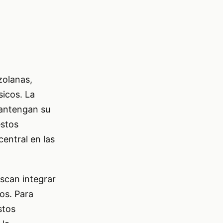
zolanas,
sicos. La
mantengan su
estos
entral en las
uscan integrar
os. Para
stos