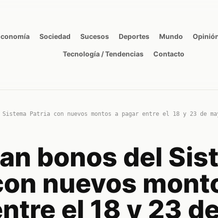
Economía
Sociedad
Sucesos
Deportes
Mundo
Opinió
Tecnología / Tendencias
Contacto
 Sistema Patria con nuevos montos a pagar entre el 18 y 23 de ma
an bonos del Sis
 con nuevos mont
ntre el 18 y 23 d