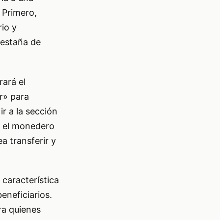
 Primero,
rio y
pestaña de
rará el
r» para
ir a la sección
r el monedero
a transferir y
 característica
beneficiarios.
ra quienes