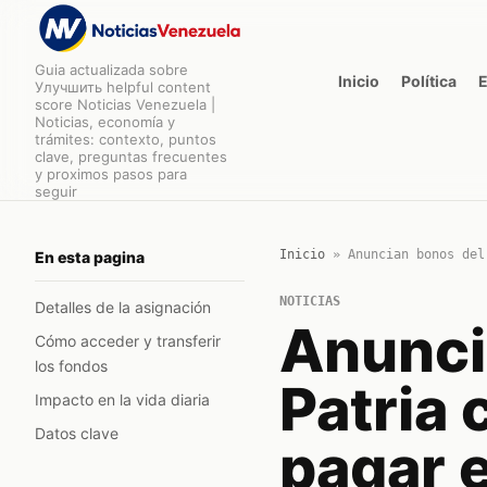
Guia actualizada sobre
Inicio
Política
Улучшить helpful content
score Noticias Venezuela |
Noticias, economía y
trámites: contexto, puntos
clave, preguntas frecuentes
y proximos pasos para
seguir
Inicio
»
Anuncian bonos del
En esta pagina
NOTICIAS
Detalles de la asignación
Anunci
Cómo acceder y transferir
los fondos
Patria
Impacto en la vida diaria
Datos clave
pagar e