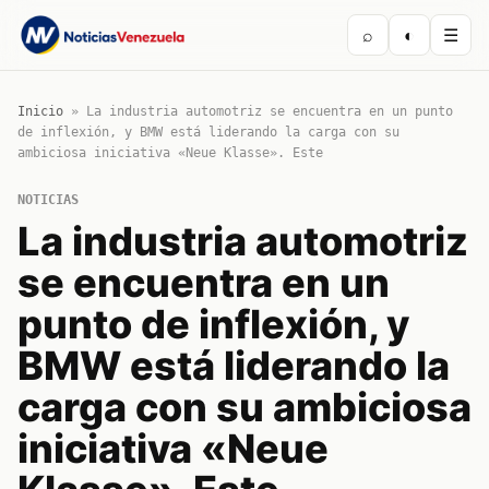
⌕
◐
☰
Inicio
»
La industria automotriz se encuentra en un punto
de inflexión, y BMW está liderando la carga con su
ambiciosa iniciativa «Neue Klasse». Este
NOTICIAS
La industria automotriz
se encuentra en un
punto de inflexión, y
BMW está liderando la
carga con su ambiciosa
iniciativa «Neue