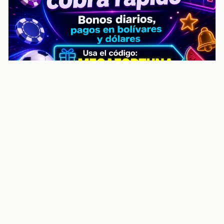
noticiasvenezuela.co – Улучшить
helpful content score Noticias
Venezuela | Noticias, economía y
trámites: context
Guia actualizada sobre Улучшить helpful content
score Noticias Venezuela | Noticias, economía y
trámites: contexto, puntos clave, preguntas frecuentes