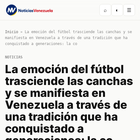
⌕
◐
☰
Inicio
»
La emoción del fútbol trasciende las canchas y se
manifiesta en Venezuela a través de una tradición que ha
conquistado a generaciones: la co
NOTICIAS
La emoción del fútbol
trasciende las canchas
y se manifiesta en
Venezuela a través de
una tradición que ha
conquistado a