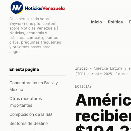
Guia actualizada sobre
Inicio
Política
Улучшить helpful content
score Noticias Venezuela |
Noticias, economía y
trámites: contexto, puntos
clave, preguntas frecuentes
y proximos pasos para
seguir
Inicio
»
América Latina y e
En esta pagina
(IED) durante 2025, lo que 
Concentración en Brasil y
NOTICIAS
México
América
Otros receptores
importantes
recibie
Composición de la IED
Sectores de destino