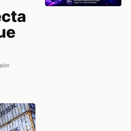
ecta
ue
sión