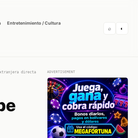
n
Entretenimiento / Cultura
⌕
◐
xtranjera directa
ADVERTISEMENT
be