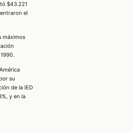
aptó $43.221
entraron el
us máximos
iación
 1990.
 América
por su
ción de la IED
8%, y en la