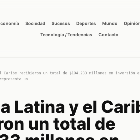
Economía
Sociedad
Sucesos
Deportes
Mundo
Opinió
Tecnología / Tendencias
Contacto
l Caribe recibieron un total de $194.233 millones en inversión e
representa un
 Latina y el Cari
ron un total de