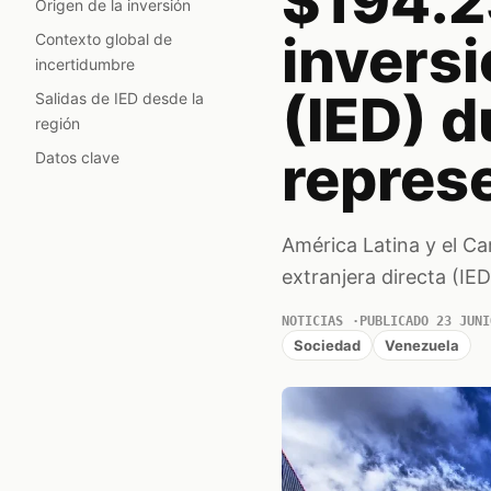
$194.2
Origen de la inversión
inversi
Contexto global de
incertidumbre
(IED) d
Salidas de IED desde la
región
repres
Datos clave
América Latina y el Ca
extranjera directa (IE
NOTICIAS
PUBLICADO 23 JUNI
Sociedad
Venezuela