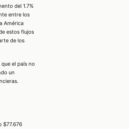
mento del 1.7%
nte entre los
ra América
e estos flujos
rte de los
 que el país no
ndo un
ncieras.
do $77.676