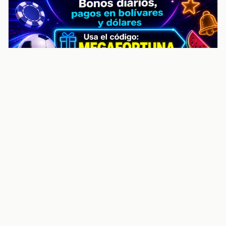
noticiasvenezuela.co – Улучшить
helpful content score Noticias
Venezuela | Noticias, economía y
trámites: context
Guia actualizada sobre Улучшить helpful content
score Noticias Venezuela | Noticias, economía y
trámites: contexto, puntos clave, preguntas frecuentes
y proximos pasos para seguir