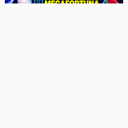
noticiasvenezuela.co – Улучшить
helpful content score Noticias
Venezuela | Noticias, economía y
trámites: context
Guia actualizada sobre Улучшить helpful content
score Noticias Venezuela | Noticias, economía y
trámites: contexto, puntos clave, preguntas frecuentes
y proximos pasos para seguir
Inicio
Wiki
Guias
Datos