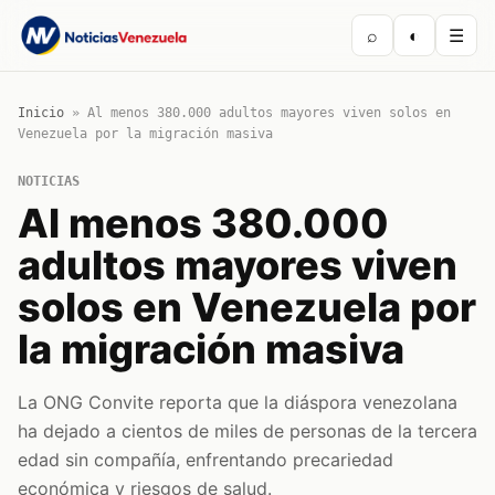
⌕
◐
☰
Inicio
»
Al menos 380.000 adultos mayores viven solos en
Venezuela por la migración masiva
NOTICIAS
Al menos 380.000
adultos mayores viven
solos en Venezuela por
la migración masiva
La ONG Convite reporta que la diáspora venezolana
ha dejado a cientos de miles de personas de la tercera
edad sin compañía, enfrentando precariedad
económica y riesgos de salud.