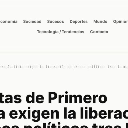
Economía
Sociedad
Sucesos
Deportes
Mundo
Opinió
Tecnología / Tendencias
Contacto
ero Justicia exigen la liberación de presos políticos tras la mu
tas de Primero
a exigen la libera