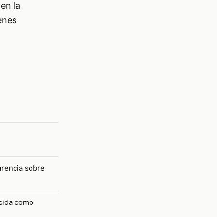
 en la
enes
parencia sobre
ocida como