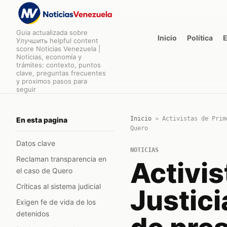
Guia actualizada sobre
Inicio
Política
Улучшить helpful content
score Noticias Venezuela |
Noticias, economía y
trámites: contexto, puntos
clave, preguntas frecuentes
y proximos pasos para
seguir
Inicio
»
Activistas de Prim
En esta pagina
Quero
Datos clave
NOTICIAS
Reclaman transparencia en
Activis
el caso de Quero
Críticas al sistema judicial
Justici
Exigen fe de vida de los
detenidos