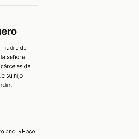
uero
la madre de
 la señora
 cárceles de
e su hijo
ndín.
ezolano. «Hace