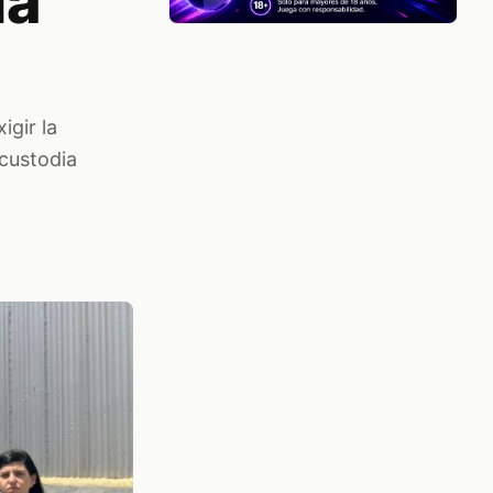
la
igir la
 custodia