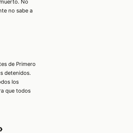
 muerto. No
nte no sabe a
ntes de Primero
os detenidos.
odos los
ara que todos
»