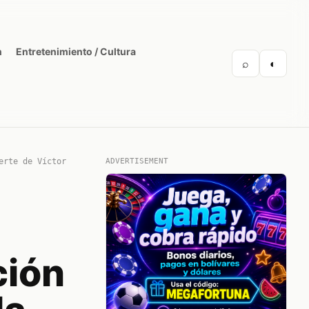
n
Entretenimiento / Cultura
⌕
◐
erte de Víctor
ADVERTISEMENT
ción