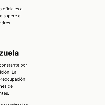
 oficiales a
e supere el
madres
ezuela
 constante por
ción. La
 preocupación
ones de
ntes.