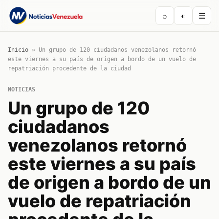
⌕
◐
☰
Inicio
»
Un grupo de 120 ciudadanos venezolanos retornó
este viernes a su país de origen a bordo de un vuelo de
repatriación procedente de la ciudad
NOTICIAS
Un grupo de 120
ciudadanos
venezolanos retornó
este viernes a su país
de origen a bordo de un
vuelo de repatriación