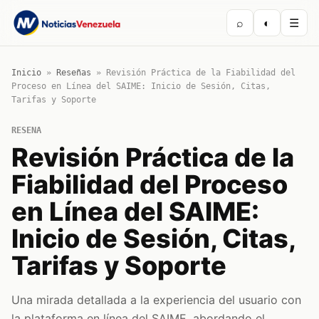
⌕
◐
☰
Inicio
»
Reseñas
»
Revisión Práctica de la Fiabilidad del
Proceso en Línea del SAIME: Inicio de Sesión, Citas,
Tarifas y Soporte
RESENA
Revisión Práctica de la
Fiabilidad del Proceso
en Línea del SAIME:
Inicio de Sesión, Citas,
Tarifas y Soporte
Una mirada detallada a la experiencia del usuario con
la plataforma en línea del SAIME, abordando el