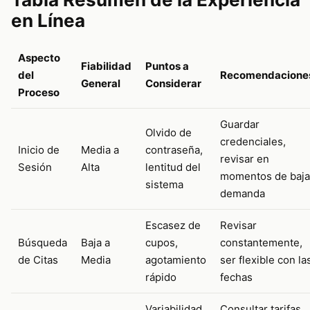
en Línea
Aspecto
Fiabilidad
Puntos a
del
Recomendacione
General
Considerar
Proceso
Guardar
Olvido de
credenciales,
Inicio de
Media a
contraseña,
revisar en
Sesión
Alta
lentitud del
momentos de baja
sistema
demanda
Escasez de
Revisar
Búsqueda
Baja a
cupos,
constantemente,
de Citas
Media
agotamiento
ser flexible con la
rápido
fechas
Variabilidad
Consultar tarifas