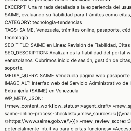
EXCERPT: Una mirada detallada a la experiencia del usuar
SAIME, evaluando su fiabilidad para trámites como citas
CATEGORY: tecnologia-tendencias
TAGS: SAIME, Venezuela, trámites online, pasaporte, cédu
tecnología
SEO_TITLE: SAIME en Línea: Revisión de Fiabilidad, Cita
SEO_DESCRIPTION: Analizamos la fiabilidad del portal w
venezolanos. Cubrimos inicio de sesión, gestión de citas, 
soporte.
MEDIA_QUERY: SAIME Venezuela pagina web pasaporte
IMAGE_ALT: Interfaz web del Servicio Administrativo de I
Extranjería (SAIME) en Venezuela
WP_META_JSON:
{«mew_content_workflow_status»:»agent_draft»,»mew_sp
saime-online-process-checklist»,»mew_sources»:»[{\»name
\»https://www.saime.gob.ve/\»}]»,»mew_review_score»:3
potencialmente intuitiva para ciertas funciones»,»Acces