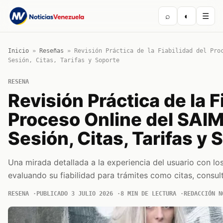
⌕
◐
☰
Inicio
»
Reseñas
»
Revisión Práctica de la Fiabilidad del Pro
Sesión, Citas, Tarifas y Soporte
RESENA
Revisión Práctica de la F
Proceso Online del SAIME
Sesión, Citas, Tarifas y 
Una mirada detallada a la experiencia del usuario con los
evaluando su fiabilidad para trámites como citas, consul
RESENA
PUBLICADO 3 JULIO 2026
8 MIN DE LECTURA
REDACCIÓN N