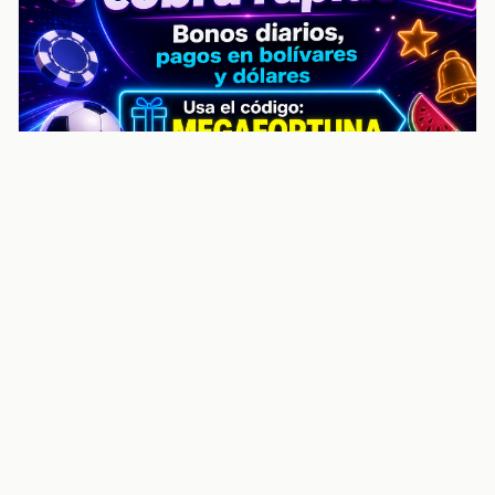
noticiasvenezuela.co – Улучшить
helpful content score Noticias
Venezuela | Noticias, economía y
trámites: context
Guia actualizada sobre Улучшить helpful content
score Noticias Venezuela | Noticias, economía y
trámites: contexto, puntos clave, preguntas frecuentes
y proximos pasos para seguir